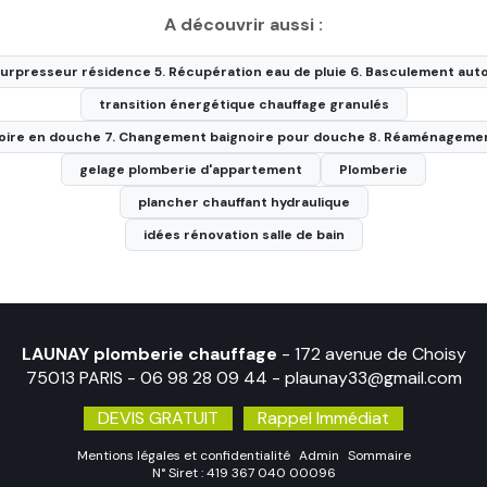
A découvrir aussi :
surpresseur résidence 5. Récupération eau de pluie 6. Basculement aut
transition énergétique chauffage granulés
gnoire en douche 7. Changement baignoire pour douche 8. Réaménagement 
gelage plomberie d'appartement
Plomberie
plancher chauffant hydraulique
idées rénovation salle de bain
LAUNAY plomberie chauffage
- 172 avenue de Choisy
75013 PARIS -
06 98 28 09 44
-
plaunay33@gmail.com
DEVIS GRATUIT
Rappel Immédiat
Mentions légales et confidentialité
Admin
Sommaire
N° Siret : 419 367 040 00096